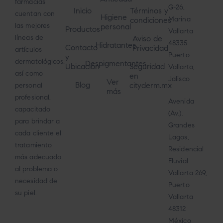
farmacias
G-26,
Inicio
Términos y
cuentan con
Higiene
Marina
condiciones
las mejores
personal
Productos
Vallarta
líneas de
Aviso de
48335
Hidratantes
Contacto
Privacidad
artículos
Puerto
y
dermatológicos,
Despigmentantes
Ubicación
Seguridad
Vallarta,
así como
en
Jalisco
Ver
Blog
cityderm.mx
personal
más
profesional,
Avenida
capacitado
(Av.).
para brindar a
Grandes
cada cliente el
Lagos,
tratamiento
Residencial
más adecuado
Fluvial
al problema o
Vallarta 269,
necesidad de
Puerto
su piel.
Vallarta
48312
México