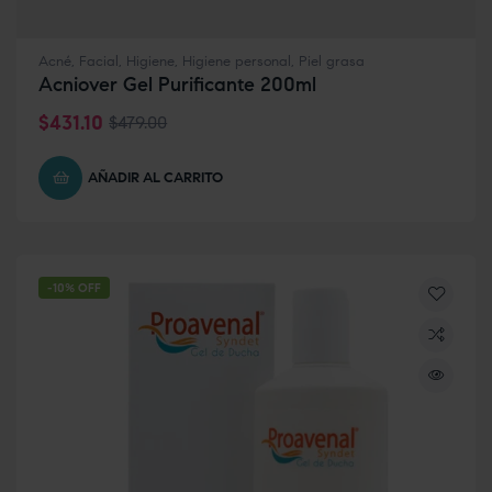
Acné
,
Facial
,
Higiene
,
Higiene personal
,
Piel grasa
Acniover Gel Purificante 200ml
$
431.10
$
479.00
AÑADIR AL CARRITO
-10% OFF