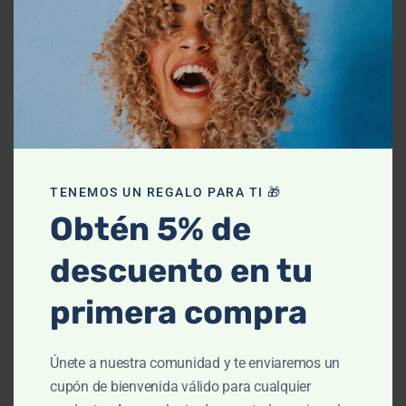
-10% OFF
TENEMOS UN REGALO PARA TI 🎁
Obtén 5% de
descuento en tu
primera compra
Únete a nuestra comunidad y te enviaremos un
Contorno de Ojos
,
Desmaquillantes
,
Facial
,
Higiene personal
cupón de bienvenida válido para cualquier
MartiDerm Desmaquillante de Ojos Bifásico –