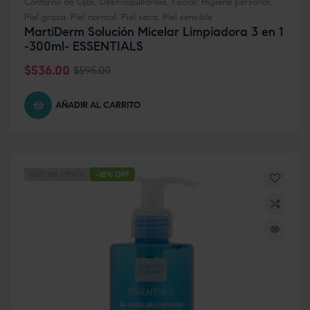
Contorno de Ojos
,
Desmaquillantes
,
Facial
,
Higiene personal
,
Piel grasa
,
Piel normal
,
Piel seca
,
Piel sensible
MartiDerm Solución Micelar Limpiadora 3 en 1
-300ml- ESSENTIALS
$
536.00
$
595.00
AÑADIR AL CARRITO
OUT OF STOCK
-10% OFF