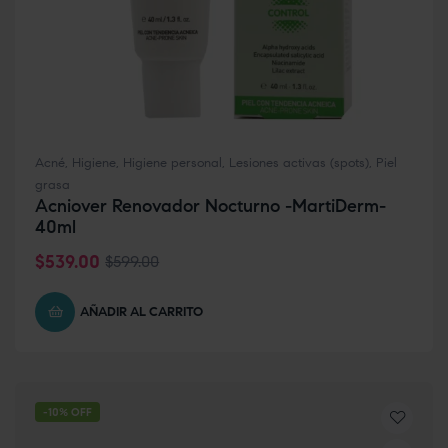
Acné
,
Higiene
,
Higiene personal
,
Lesiones activas (spots)
,
Piel
grasa
Acniover Renovador Nocturno -MartiDerm-
40ml
$
539.00
$
599.00
AÑADIR AL CARRITO
-10% OFF