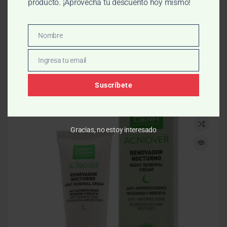
producto. ¡Aprovecha tu descuento hoy mismo!
125 ml-Essentials
$
347.00
$
385.00
Nombre
Nombre
AÑADIR AL CARRITO
Ingresa tu email
Email
Suscríbete
-10% OFF
Gracias, no estoy interesado