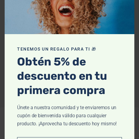
Anti psoriasis
,
Calmante
,
Corporal
,
Cuidado Médico
,
Facial
PSORIANE Gel Dermolimpiador Calmante
Facial y Corporal 500ml NOREVA
TENEMOS UN REGALO PARA TI 🎁
Obtén 5% de
$
828.00
$
920.00
descuento en tu
AÑADIR AL CARRITO
primera compra
Únete a nuestra comunidad y te enviaremos un
cupón de bienvenida válido para cualquier
producto. ¡Aprovecha tu descuento hoy mismo!