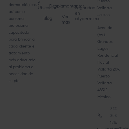
Puerto
y
dermatológicos,
Despigmentantes
Ubicación
Seguridad
Vallarta,
así como
en
Jalisco
Ver
Blog
cityderm.mx
personal
más
profesional,
Avenida
capacitado
(Av.).
para brindar a
Grandes
cada cliente el
Lagos,
tratamiento
Residencial
más adecuado
Fluvial
al problema o
Vallarta 269,
necesidad de
Puerto
su piel.
Vallarta
48312
México
322
208
1816
ventas@cit