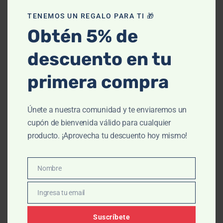
compartición de datos
TENEMOS UN REGALO PARA TI 🎁
Obtén 5% de
CityDerm podrá compartir datos personales
únicamente
con terceros indispensables para
descuento en tu
operar el sitio, completar pedidos y garantizar su
funcionamiento, tales como:
primera compra
Empresas de paquetería y mensajería, para la
Únete a nuestra comunidad y te enviaremos un
entrega de productos.
cupón de bienvenida válido para cualquier
Pasarelas de pago certificadas, para procesar
producto. ¡Aprovecha tu descuento hoy mismo!
transacciones de forma segura.
Servicios de hosting y administración
tecnológica, incluidos servidores,
Nombre
Nombre
mantenimiento y respaldo.
Ingresa tu email
Herramientas de analítica web, para
Email
estadísticas y optimización.
Suscríbete