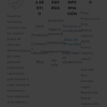
A DE
EGO
INFO
O
SITI
RÍAS
RMA
Plaza
O
CIÓN
Nuestras
Marina local
Antiedad
farmacias
G-26,
Inicio
Términos y
cuentan con
Higiene
Marina
condiciones
las mejores
personal
Productos
Vallarta
líneas de
Aviso de
48335
Hidratantes
Contacto
Privacidad
artículos
Puerto
y
dermatológicos,
Despigmentantes
Ubicación
Seguridad
Vallarta,
así como
en
Jalisco
Ver
Blog
cityderm.mx
personal
más
profesional,
Avenida
capacitado
(Av.).
para brindar a
Grandes
cada cliente el
Lagos,
tratamiento
Residencial
más adecuado
Fluvial
al problema o
Vallarta 269,