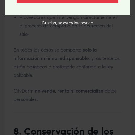
Sistemas de seguridad y anti-spam, para
protección del sitio y sus usuarios.
Proveedores que intervengan directamente en
Gracias, no estoy interesado
el proceso de compra o en la operación del
sitio.
En todos los casos se comparte
solo la
información mínima indispensable
, y los terceros
están obligados a protegerla conforme a la ley
aplicable.
CityDerm
no vende, renta ni comercializa
datos
personales.
8. Conservación de los