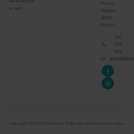
necesidad de
Puerto
su piel.
Vallarta
48312
México
322
208
1816
ventas@cit
Copyright © 2023
CityDerm
. Todos los derechos reservados.