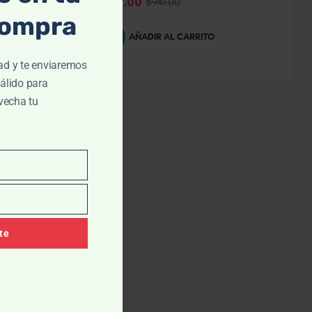
$
847.00
$
941.00
compra
AÑADIR AL CARRITO
ad y te enviaremos
álido para
vecha tu
te