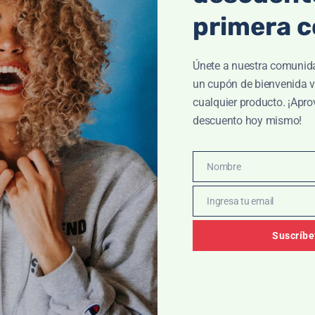
0
$
3,510.00
primera 
AÑADIR AL CARRITO
DIR AL CARRITO
Únete a nuestra comunid
un cupón de bienvenida v
cualquier producto. ¡Apro
descuento hoy mismo!
Nombre
Nombre
Ingresa tu email
Email
Suscríbe