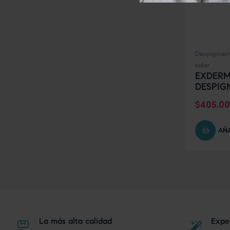
Despigment
solar
EXDERM
DESPIG
$
405.00
AÑA
La más alta calidad
Exper