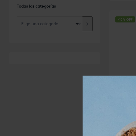
Todas las categorías
-10% OFF
Antimanch
Manos
ALASTI
Brighte
clarific