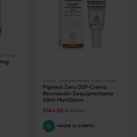
al
,
Manos
0mg
Cuerpo
,
Despigmentantes
,
Facial
,
Manos
Pigment Zero DSP-Crema
Renovación Despigmentante
40ml MartiDerm
$
944.00
$
1,049.00
AÑADIR AL CARRITO