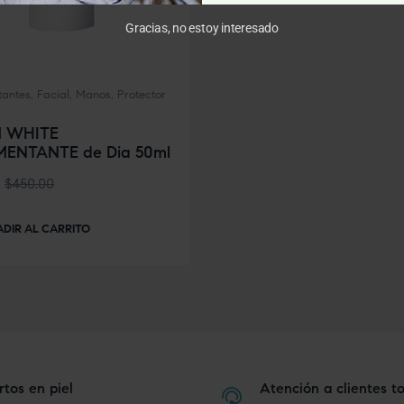
Gracias, no estoy interesado
antes
,
Facial
,
Manos
,
Protector
 WHITE
MENTANTE de Dia 50ml
$
450.00
DIR AL CARRITO
tos en piel
Atención a clientes to