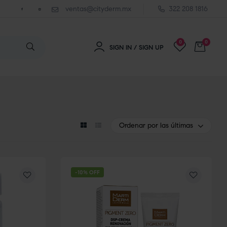
ventas@cityderm.mx
322 208 1816
0
0
SIGN IN / SIGN UP
Ordenar por las últimas
-10% OFF