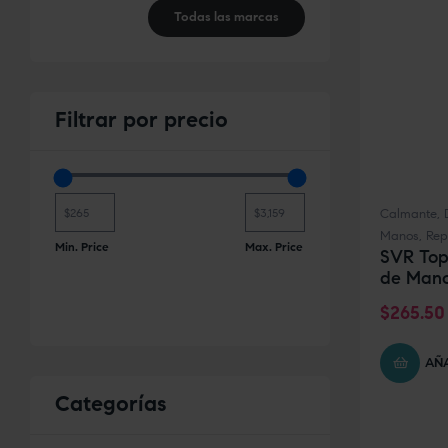
Todas las marcas
Filtrar
por precio
Calmante
,
Manos
,
Rep
Min. Price
Max. Price
SVR Top
de Mano
$
265.50
AÑA
Categorías