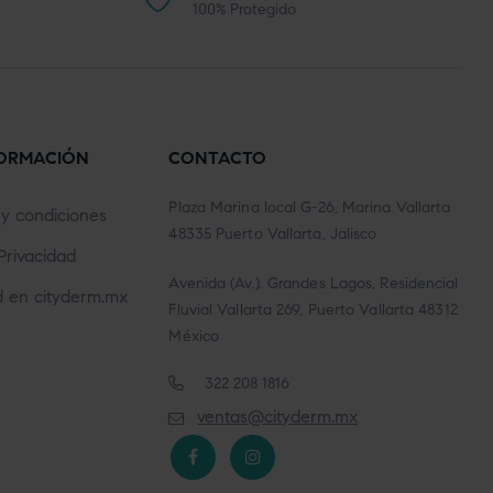
100% Protegido
FORMACIÓN
CONTACTO
Plaza Marina local G-26, Marina Vallarta
y condiciones
48335 Puerto Vallarta, Jalisco
Privacidad
Avenida (Av.). Grandes Lagos, Residencial
d en cityderm.mx
Fluvial Vallarta 269, Puerto Vallarta 48312
México
322 208 1816
ventas@cityderm.mx