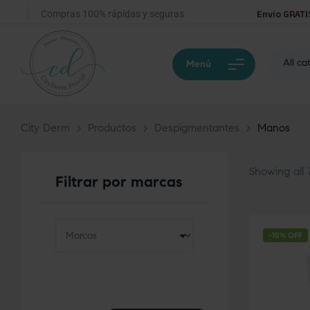
Compras 100% rápidas y seguras
Envío GRATI
All ca
Menú
City Derm
>
Productos
>
Despigmentantes
>
Manos
Showing all 7
Filtrar por marcas
-10% OFF