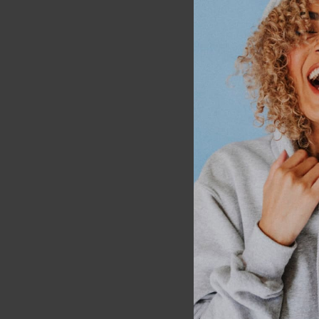
$
3,159.0
AÑA
-10% OFF