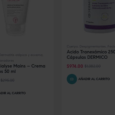
Cuerpo
,
Despigmentantes
,
Faci
Acido Tranexámico 25
Dermatitis atópica y eccema
,
Cápsulas DERMICO
aradores
ialyse Mains – Crema
$
974.00
$
1,082.00
s 50 ml
AÑADIR AL CARRITO
$
295.00
DIR AL CARRITO