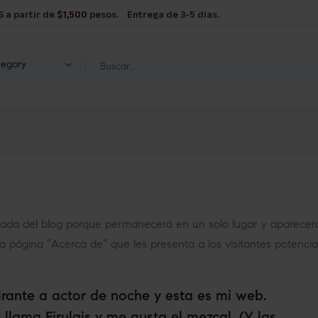
S a partir de
$1,500
pesos. Entrega de 3-5 días.
tegory
rada del blog porque permanecerá en un solo lugar y aparecerá 
ágina “Acerca de” que les presenta a los visitantes potenciales 
irante a actor de noche y esta es mi web.
llama Firulais y me gusta el mezcal. (Y las