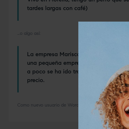
tardes largas con café)
…o algo así:
La empresa Mariscos Recio fue funda
una pequeña empresa que suministraba
a poco se ha ido transformando en un 
precio.
Como nuevo usuario de WordPress, deberías ir a
tu es