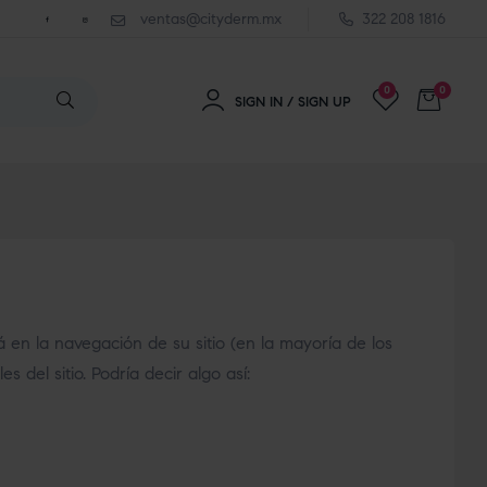
ventas@cityderm.mx
322 208 1816
0
0
SIGN IN / SIGN UP
en la navegación de su sitio (en la mayoría de los
del sitio. Podría decir algo así: