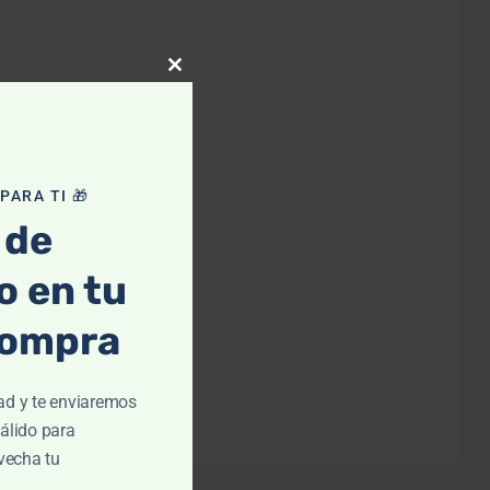
Close
this
module
ARA TI 🎁
 de
 en tu
compra
contenido. ¡Pásalo bien!
ad y te enviaremos
álido para
vecha tu