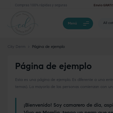
Compras 100% rápidas y seguras
Envío GRATI
All ca
Menú
City Derm
>
Página de ejemplo
Página de ejemplo
Esta es una página de ejemplo. Es diferente a una ent
temas). La mayoría de las personas comienzan con una p
¡Bienvenido! Soy camarero de día, asp
Vivo en Morelia, tengo un perro que se 