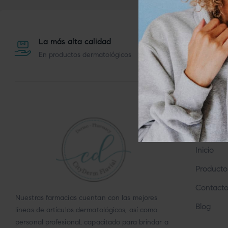
La más alta calidad
Exper
En productos dermatológicos
Bellez
MAPA DE
Inicio
Producto
Contacto
Nuestras farmacias cuentan con las mejores
Blog
líneas de artículos dermatológicos, así como
personal profesional, capacitado para brindar a