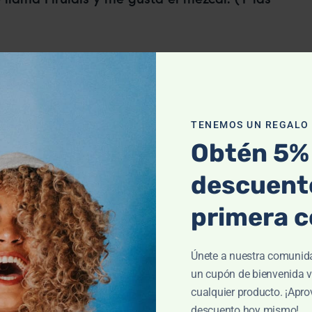
TENEMOS UN REGALO P
da por Antonio Recio Mata. Empezó siendo
Obtén 5%
 marisco a hoteles y restaurantes, pero poco
gran imperio. Mariscos Recio, el mar al mejor
descuento
primera 
critorio
para borrar esta página y crear nuevas páginas para tu 
Únete a nuestra comunid
un cupón de bienvenida v
cualquier producto. ¡Apro
descuento hoy mismo!