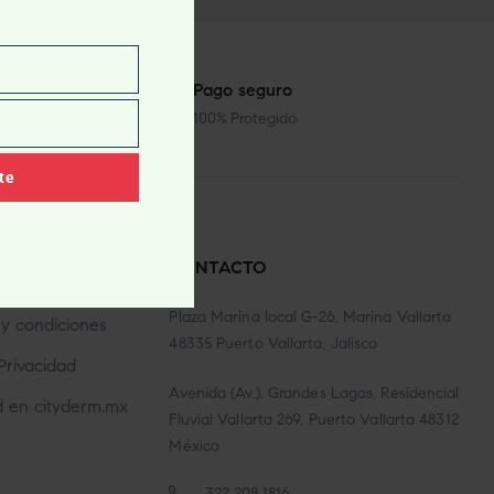
dos los días
Pago seguro
100% Protegido
te
FORMACIÓN
CONTACTO
Plaza Marina local G-26, Marina Vallarta
y condiciones
48335 Puerto Vallarta, Jalisco
Privacidad
Avenida (Av.). Grandes Lagos, Residencial
d en cityderm.mx
Fluvial Vallarta 269, Puerto Vallarta 48312
México
322 208 1816