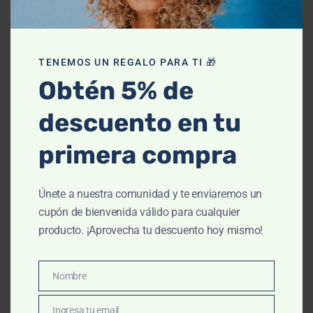
TENEMOS UN REGALO PARA TI 🎁
Obtén 5% de
descuento en tu
primera compra
Únete a nuestra comunidad y te enviaremos un
cupón de bienvenida válido para cualquier
producto. ¡Aprovecha tu descuento hoy mismo!
Nombre
Nombre
Calmante
,
Cuidado Corporal
,
Cuidado Médico
,
Dermatitis
atópica y eccema
,
Facial
,
Hidratante
,
Kids
,
Piel seca
,
Piel seca
Ingresa tu email