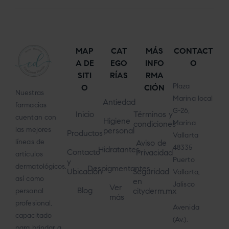
MAP
CAT
MÁS
CONTACT
A DE
EGO
INFO
O
SITI
RÍAS
RMA
Plaza
O
CIÓN
Nuestras
Marina local
Antiedad
farmacias
G-26,
Inicio
Términos y
cuentan con
Higiene
Marina
condiciones
las mejores
personal
Productos
Vallarta
líneas de
Aviso de
48335
Hidratantes
Contacto
Privacidad
artículos
Puerto
y
dermatológicos,
Despigmentantes
Ubicación
Seguridad
Vallarta,
así como
en
Jalisco
Ver
Blog
cityderm.mx
personal
más
profesional,
Avenida
capacitado
(Av.).
para brindar a