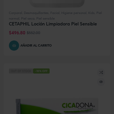
Corporal
,
Desmaquillantes
,
Facial
,
Higiene personal
,
Kids
,
Piel
normal
,
Piel seca
,
Piel sensible
CETAPHIL Loción Limpiadora Piel Sensible
$
496.80
$
552.00
AÑADIR AL CARRITO
OUT OF STOCK
-10% OFF