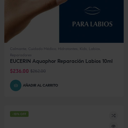
Calmante
,
Cuidado Médico
,
Hidratantes
,
Kids
,
Labios
,
Reparadores
EUCERIN Aquaphor Reparación Labios 10ml
$
236.00
$
262.00
AÑADIR AL CARRITO
-10% OFF