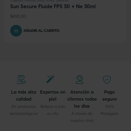
Cuerpo
,
Facial
,
Kids
,
Kids
,
Solares
Sun Secure Fluide FPS 50 + Ne 50ml
$
695.00
AÑADIR AL CARRITO
La más alta
Expertos en
Atención a
Pago
calidad
piel
clientes todos
seguro
los días
En productos
Belleza a solo
100%
dermatológicos
un clic
A través de
Protegido
nuestro chat