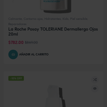
Calmante
,
Contorno ojos
,
Hidratantes
,
Kids
,
Piel sensible
,
Reparadores
La Roche Posay TOLERIANE Dermallergo Ojos
20ml
$
782.00
$
869.00
AÑADIR AL CARRITO
-10% OFF