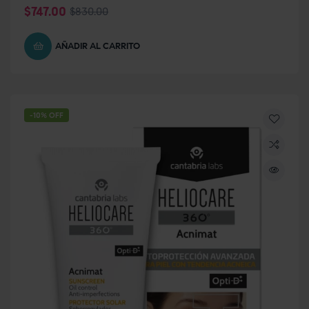
$
747.00
$
830.00
AÑADIR AL CARRITO
-10% OFF