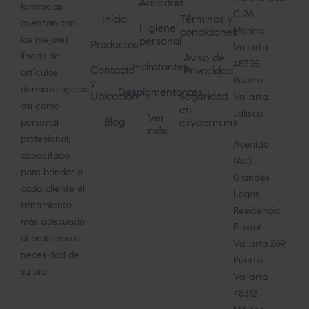
Antiedad
farmacias
G-26,
Inicio
Términos y
cuentan con
Higiene
Marina
condiciones
las mejores
personal
Productos
Vallarta
líneas de
Aviso de
48335
Hidratantes
Contacto
Privacidad
artículos
Puerto
y
dermatológicos,
Despigmentantes
Ubicación
Seguridad
Vallarta,
así como
en
Jalisco
Ver
Blog
cityderm.mx
personal
más
profesional,
Avenida
capacitado
(Av.).
para brindar a
Grandes
cada cliente el
Lagos,
tratamiento
Residencial
más adecuado
Fluvial
al problema o
Vallarta 269,
necesidad de
Puerto
su piel.
Vallarta
48312