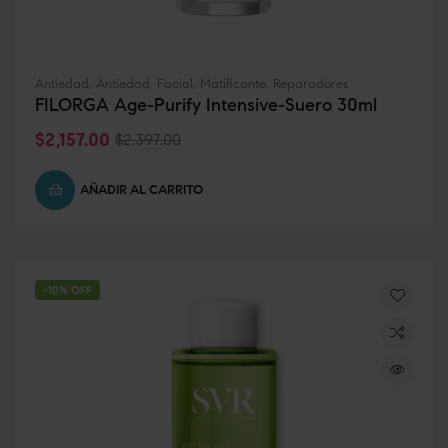
Antiedad
,
Antiedad
,
Facial
,
Matificante
,
Reparadores
FILORGA Age-Purify Intensive-Suero 30ml
$
2,157.00
$
2,397.00
AÑADIR AL CARRITO
-10% OFF