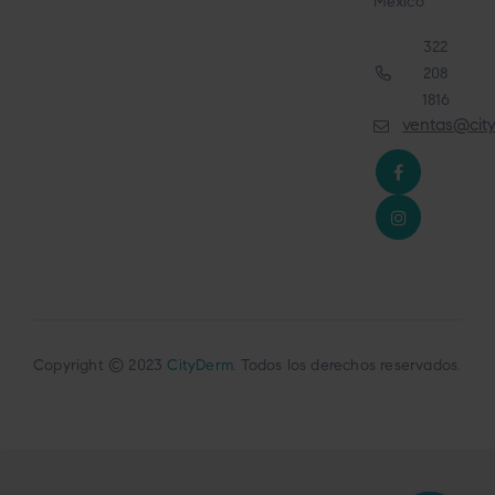
México
322
208
1816
ventas@cit
Copyright © 2023
CityDerm
. Todos los derechos reservados.