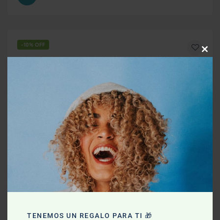
-10% OFF
Clos
this
mod
TENEMOS UN REGALO PARA TI 🎁