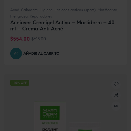
Acné
,
Calmante
,
Higiene
,
Lesiones activas (spots)
,
Matificante
,
Piel grasa
,
Reparadores
Acniover Cremigel Activo – Martiderm – 40
ml – Crema Anti Acné
$
554.00
$
615.00
AÑADIR AL CARRITO
-10% OFF