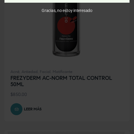
Gracias, no estoy interesado
Acné
,
Antiedad
,
Facial
,
Matificante
FREZYDERM AC-NORM TOTAL CONTROL
50ML
$
850.00
LEER MÁS