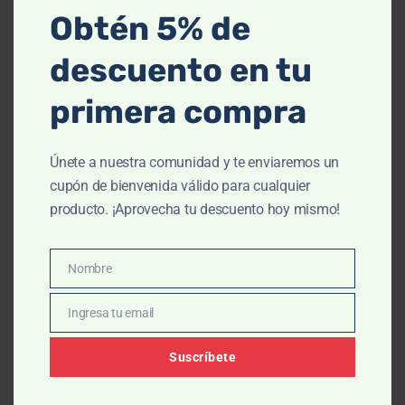
Obtén 5% de
Acné
,
Facial
,
Higiene personal
,
Matificante
,
Piel grasa
descuento en tu
ISDIN ACNIBEN 1 LIMPIADOR MATIFICANTE
200ML
primera compra
$
464.00
$
516.00
Únete a nuestra comunidad y te enviaremos un
AÑADIR AL CARRITO
cupón de bienvenida válido para cualquier
producto. ¡Aprovecha tu descuento hoy mismo!
OUT OF STOCK
Nombre
Nombre
Ingresa tu email
Email
Suscríbete