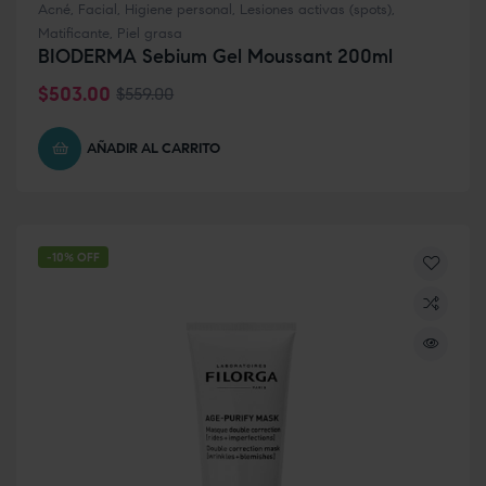
Acné
,
Facial
,
Higiene personal
,
Lesiones activas (spots)
,
Matificante
,
Piel grasa
BIODERMA Sebium Gel Moussant 200ml
$
503.00
$
559.00
AÑADIR AL CARRITO
-10% OFF