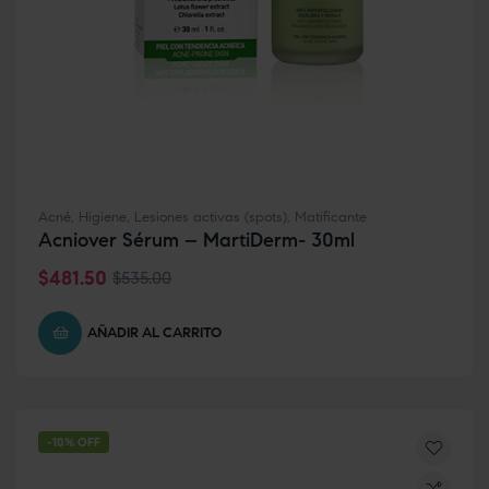
Acné
,
Higiene
,
Lesiones activas (spots)
,
Matificante
Acniover Sérum – MartiDerm- 30ml
$
481.50
$
535.00
AÑADIR AL CARRITO
-10% OFF