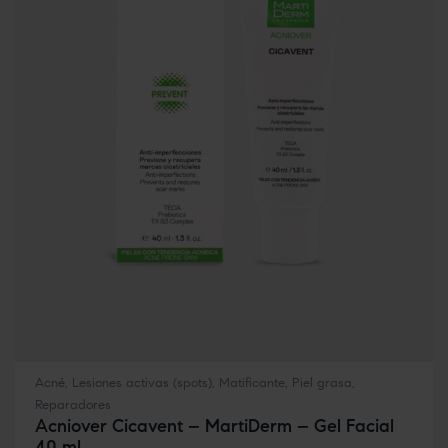
Acné
,
Lesiones activas (spots)
,
Matificante
,
Piel grasa
,
Reparadores
Acniover Cicavent – MartiDerm – Gel Facial
40 ml