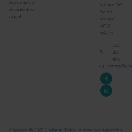
al problema o
Vallarta 269,
necesidad de
Puerto
su piel.
Vallarta
48312
México
322
208
1816
ventas@cit
Copyright © 2023
CityDerm
. Todos los derechos reservados.