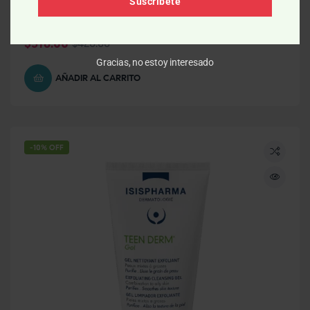
Suscríbete
Acné
,
Exfoliante
BIRETIX Micropeel exfoliante 50ml
$
378.00
$
420.00
Gracias, no estoy interesado
AÑADIR AL CARRITO
-10% OFF