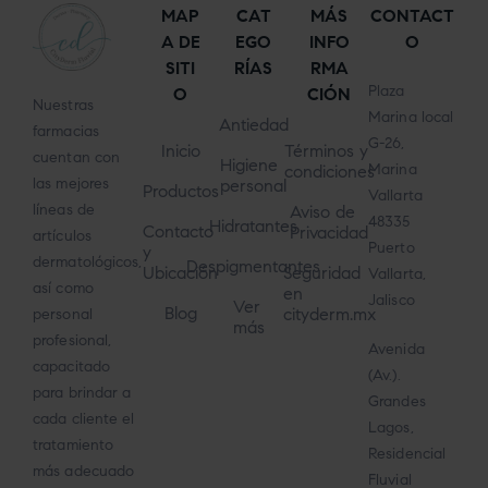
MAP
CAT
MÁS
CONTACT
A DE
EGO
INFO
O
SITI
RÍAS
RMA
Plaza
O
CIÓN
Nuestras
Marina local
Antiedad
farmacias
G-26,
Inicio
Términos y
cuentan con
Higiene
Marina
condiciones
las mejores
personal
Productos
Vallarta
líneas de
Aviso de
48335
Hidratantes
Contacto
Privacidad
artículos
Puerto
y
dermatológicos,
Despigmentantes
Ubicación
Seguridad
Vallarta,
así como
en
Jalisco
Ver
Blog
cityderm.mx
personal
más
profesional,
Avenida
capacitado
(Av.).
para brindar a
Grandes
cada cliente el
Lagos,
tratamiento
Residencial
más adecuado
Fluvial