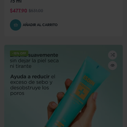
75 ml
$
477.90
$
531.00
AÑADIR AL CARRITO
-10% OFF