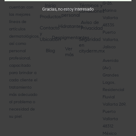
G-26,
Inicio
Términos y
cuentan con
Higiene
Gracias, no estoy interesado
Marina
condiciones
las mejores
personal
Productos
Vallarta
líneas de
Aviso de
48335
Hidratantes
Contacto
Privacidad
artículos
Puerto
y
dermatológicos,
Despigmentantes
Ubicación
Seguridad
Vallarta,
así como
en
Jalisco
Ver
Blog
cityderm.mx
personal
más
profesional,
Avenida
capacitado
(Av.).
para brindar a
Grandes
cada cliente el
Lagos,
tratamiento
Residencial
más adecuado
Fluvial
al problema o
Vallarta 269,
necesidad de
Puerto
su piel.
Vallarta
48312
México