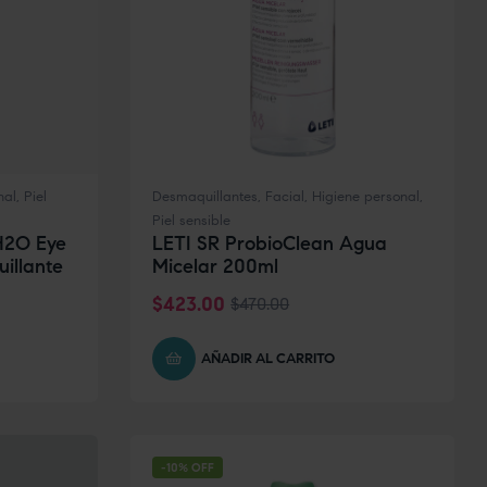
nal
,
Piel
Desmaquillantes
,
Facial
,
Higiene personal
,
Piel sensible
H2O Eye
LETI SR ProbioClean Agua
illante
Micelar 200ml
$
423.00
$
470.00
AÑADIR AL CARRITO
-10% OFF