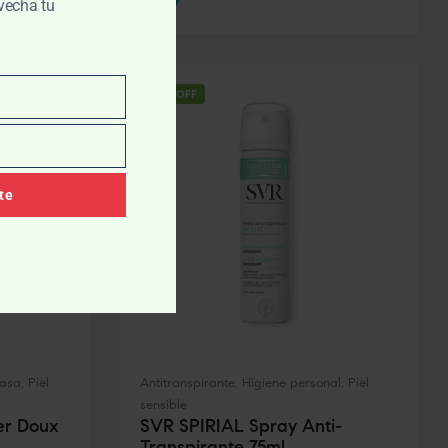
vecha tu
-10% OFF
te
rasa
,
Piel
Antitranspirante
,
Higiene personal
,
Piel
sensible
er Doux
SVR SPIRIAL Spray Anti-
Transpirante 75ml