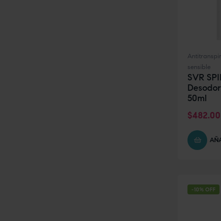
Antitranspi
sensible
SVR SPI
Desodor
50ml
$
482.00
AÑA
-10% OFF