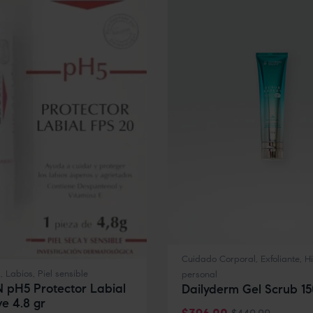
Cuidado Corporal
,
Exfoliante
,
H
s
,
Labios
,
Piel sensible
personal
 pH5 Protector Labial
Dailyderm Gel Scrub 15
ve 4.8 gr