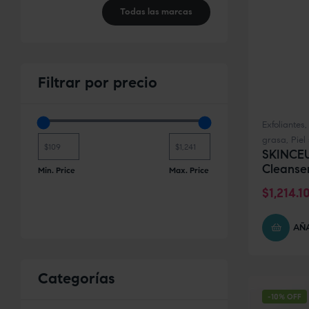
Todas las marcas
Filtrar
por precio
Exfoliantes
grasa
,
Piel
SKINCEU
Cleanse
Min. Price
Max. Price
$
1,214.1
AÑA
Categorías
-10% OFF