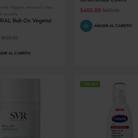
rante
,
Higiene personal
,
Línea
$
405.00
$
450.00
el sensible
RIAL Roll-On Vegetal
AÑADIR AL CARRITO
$
535.00
DIR AL CARRITO
-10% OFF