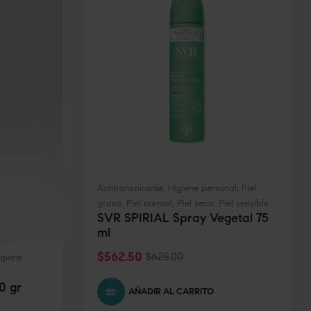
Antitranspirante
,
Higiene personal
,
Piel
grasa
,
Piel normal
,
Piel seca
,
Piel sensible
SVR SPIRIAL Spray Vegetal 75
ml
$
562.50
$
625.00
igiene
0 gr
AÑADIR AL CARRITO