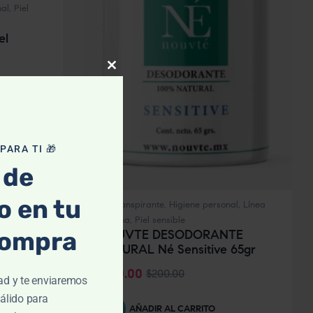
nal
,
Piel
el
Close
this
module
ARA TI 🎁
 de
 en tu
Antitranspirante
,
Higiene personal
,
Línea
Vegana
,
Piel sensible
compra
NOUVTE DESODORANTE
NATURAL Né Sensitive 65gr
$
180.00
$
200.00
ad y te enviaremos
álido para
AÑADIR AL CARRITO