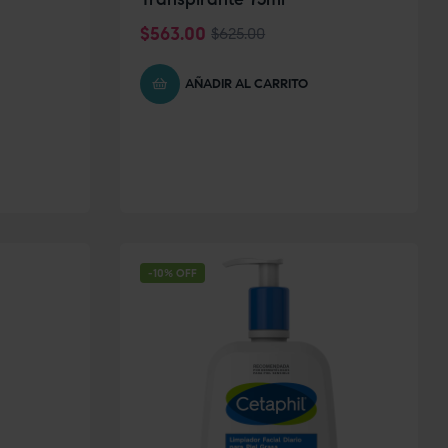
$
563.00
$
625.00
AÑADIR AL CARRITO
-10% OFF