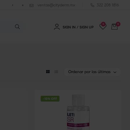
ventas@cityderm.mx
322 208 1816
0
0
SIGN IN / SIGN UP
Ordenar por las últimas
-10% OFF