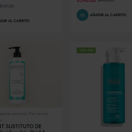
$
396.00
$
440.00
$
147.00
AÑADIR AL CARRITO
DIR AL CARRITO
-10% OFF
igiene personal
,
Piel normal
,
e
NT SUSTITUTO DE