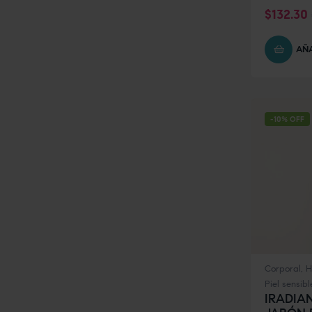
$
132.30
AÑA
-10% OFF
Corporal
,
H
Piel sensibl
IRADIA