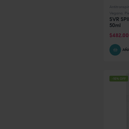
Antitranspi
Vegana
,
Pi
SVR SPI
50ml
$
482.00
AÑA
-10% OFF