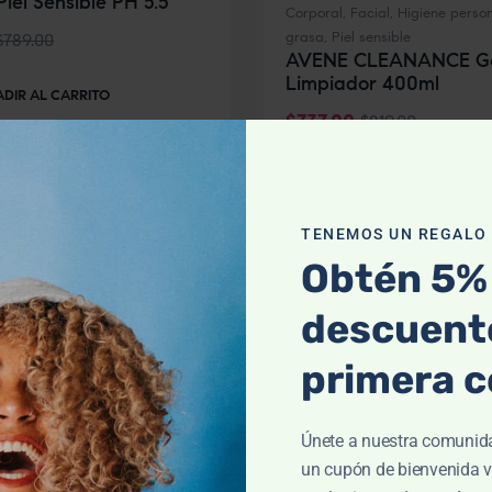
el Sensible PH 5.5
Corporal
,
Facial
,
Higiene perso
grasa
,
Piel sensible
$
789.00
AVENE CLEANANCE G
Limpiador 400ml
DIR AL CARRITO
$
737.00
$
819.00
AÑADIR AL CARRITO
TENEMOS UN REGALO P
Obtén 5%
descuento
primera 
Únete a nuestra comunid
un cupón de bienvenida v