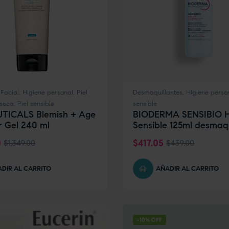
,
Facial
,
Higiene personal
,
Piel
Desmaquillantes
,
Higiene perso
 seca
,
Piel sensible
sensible
TICALS Blemish + Age
BIODERMA SENSIBIO 
r Gel 240 ml
Sensible 125ml desmaqu
0
$
417.05
$
1,349.00
$
439.00
DIR AL CARRITO
AÑADIR AL CARRITO
-10% OFF