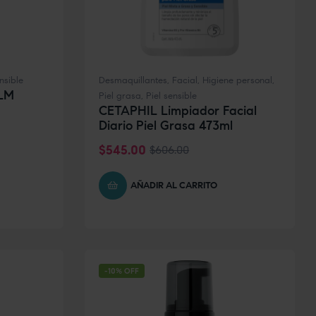
nsible
Desmaquillantes
,
Facial
,
Higiene personal
,
LM
Piel grasa
,
Piel sensible
CETAPHIL Limpiador Facial
Diario Piel Grasa 473ml
$
545.00
$
606.00
AÑADIR AL CARRITO
-10% OFF