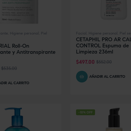
rante
,
Higiene personal
,
Piel
Facial
,
Higiene personal
,
Piel se
CETAPHIL PRO AR CA
CONTROL Espuma de
RIAL Roll-On
Limpieza 236ml
ante y Antitranspirante
$
497.00
$
552.00
$
535.00
AÑADIR AL CARRITO
DIR AL CARRITO
-10% OFF