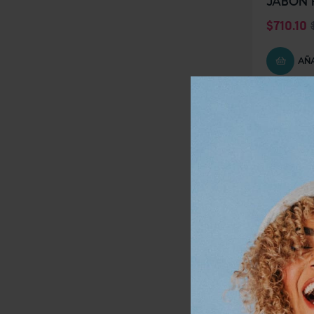
JABÓN Pi
$
710.10
AÑA