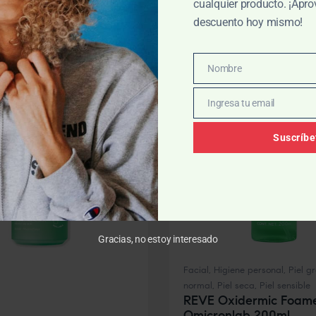
cualquier producto. ¡Apro
descuento hoy mismo!
-10% OFF
Nombre
Nombre
Ingresa tu email
Email
Suscríbe
Gracias, no estoy interesado
Facial
,
Higiene personal
,
Piel g
normal
,
Piel seca
,
Piel sensible
REVE Oxidermic Foam
Omicronlab 200ml