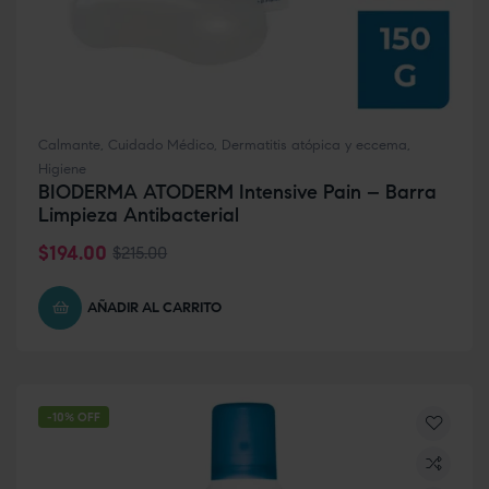
Calmante
,
Cuidado Médico
,
Dermatitis atópica y eccema
,
Higiene
BIODERMA ATODERM Intensive Pain – Barra
Limpieza Antibacterial
$
194.00
$
215.00
AÑADIR AL CARRITO
-10% OFF