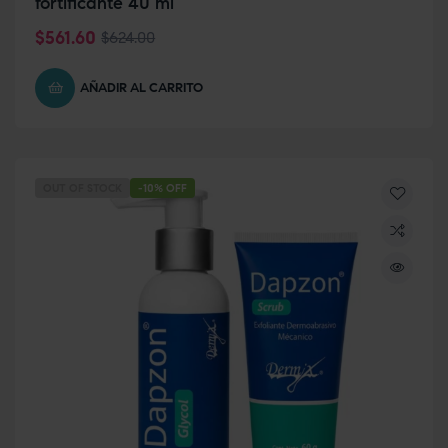
fortificante 40 ml
$
561.60
$
624.00
AÑADIR AL CARRITO
OUT OF STOCK
-10% OFF