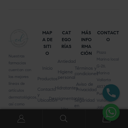
MAP
CAT
MÁS
CONTACT
A DE
EGO
INFO
O
SITI
RÍAS
RMA
Plaza
O
CIÓN
Nuestras
Marina local
Antiedad
farmacias
G-26,
Inicio
Términos y
cuentan con
Higiene
Marina
condiciones
las mejores
personal
Productos
Vallarta
líneas de
Aviso de
48335
Hidratantes
Contacto
Privacidad
artículos
Puerto
y
dermatológicos,
Despigmentantes
Ubicación
Seguridad
Vallarta,
así como
en
Jalisco
Ver
Blog
cityderm.mx
personal
más
0
profesional,
Avenida
capacitado
(Av.).