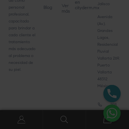
así como
en
Jalisco
Ver
Blog
cityderm.mx
personal
más
profesional,
Avenida
capacitado
(Av.).
para brindar a
Grandes
cada cliente el
Lagos,
tratamiento
Residencial
más adecuado
Fluvial
al problema o
Vallarta 269,
necesidad de
Puerto
su piel.
Vallarta
48312
México
322
208
1816
0
ventas@cit