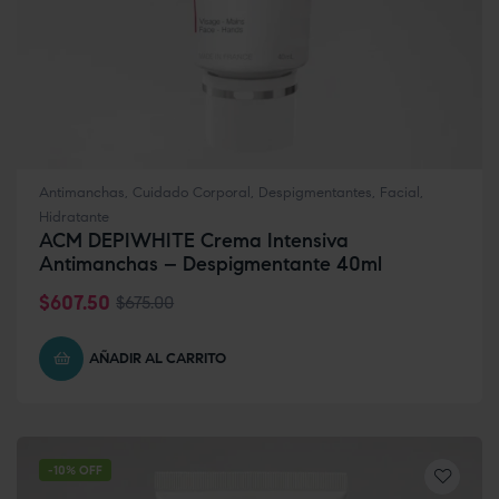
Antimanchas
,
Cuidado Corporal
,
Despigmentantes
,
Facial
,
Hidratante
ACM DEPIWHITE Crema Intensiva
Antimanchas – Despigmentante 40ml
$
607.50
$
675.00
AÑADIR AL CARRITO
-10% OFF