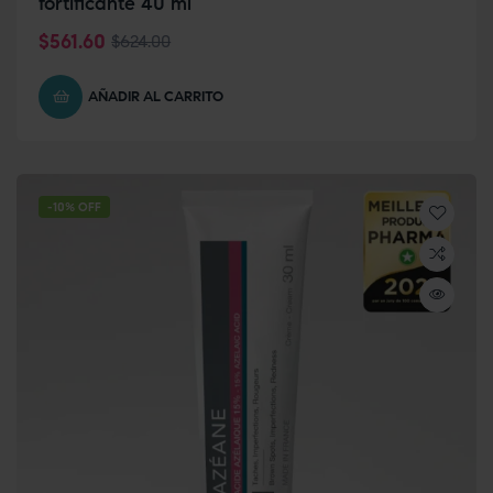
fortificante 40 ml
$
561.60
$
624.00
AÑADIR AL CARRITO
-10% OFF