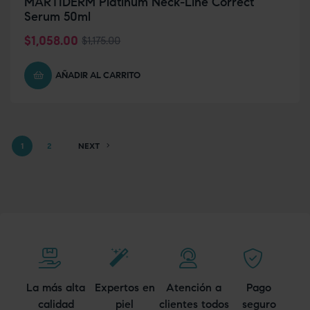
MARTIDERM Platinum Neck-Line Correct
Serum 50ml
$
1,058.00
$
1,175.00
AÑADIR AL CARRITO
1
2
NEXT
La más alta
Expertos en
Atención a
Pago
calidad
piel
clientes todos
seguro