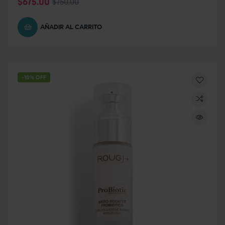
$
675.00
$
750.00
AÑADIR AL CARRITO
-10% OFF