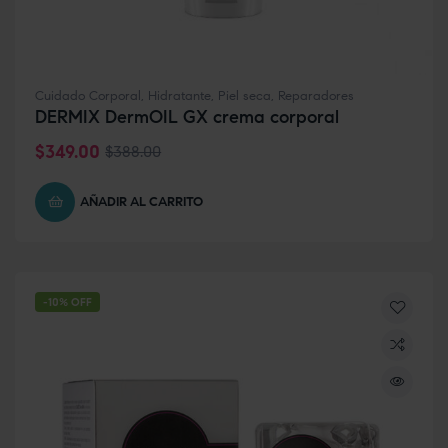
Cuidado Corporal
,
Hidratante
,
Piel seca
,
Reparadores
DERMIX DermOIL GX crema corporal
$
349.00
$
388.00
AÑADIR AL CARRITO
-10% OFF