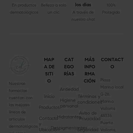
los días
En productos
Belleza a solo
100%
dermatológicos
un clic
A través de
Protegido
nuestro chat
MAP
CAT
MÁS
CONTACT
A DE
EGO
INFO
O
SITI
RÍAS
RMA
Plaza
O
CIÓN
Nuestras
Marina local
Antiedad
farmacias
G-26,
Inicio
Términos y
cuentan con
Higiene
Marina
condiciones
las mejores
personal
Productos
Vallarta
líneas de
Aviso de
48335
Hidratantes
Contacto
Privacidad
artículos
Puerto
y
dermatológicos,
Despigmentantes
Ubicación
Seguridad
Vallarta,