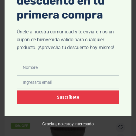
descuento en tu
primera compra
Únete a nuestra comunidad y te enviaremos un
cupón de bienvenida válido para cualquier
producto. ¡Aprovecha tu descuento hoy mismo!
Calmante
,
Cuidado Corporal
,
Cuidado Médico
,
Hidratante
,
Reparadores
Nombre
AVENE Cleanance HYDRA Crema Calmante
Nombre
$
674.00
$
749.00
Ingresa tu email
Email
AÑADIR AL CARRITO
Suscríbete
Gracias, no estoy interesado
-10% OFF