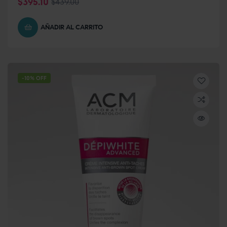
$
395.10
$
439.00
AÑADIR AL CARRITO
-10% OFF