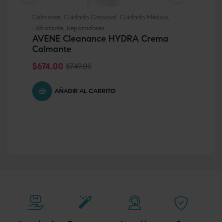
Calmante
,
Cuidado Corporal
,
Cuidado Médico
,
Anti
IS
Hidratante
,
Reparadores
AVENE Cleanance HYDRA Crema
$
5
Calmante
$
674.00
$
749.00
AÑADIR AL CARRITO