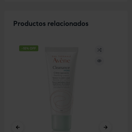
Productos relacionados
-10% OFF
-1