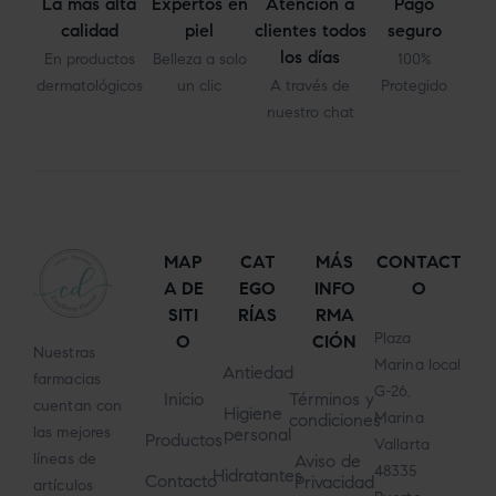
La más alta
Expertos en
Atención a
Pago
calidad
piel
clientes todos
seguro
los días
En productos
Belleza a solo
100%
dermatológicos
un clic
A través de
Protegido
nuestro chat
MAP
CAT
MÁS
CONTACT
A DE
EGO
INFO
O
SITI
RÍAS
RMA
Plaza
O
CIÓN
Nuestras
Marina local
Antiedad
farmacias
G-26,
Inicio
Términos y
cuentan con
Higiene
Marina
condiciones
las mejores
personal
Productos
Vallarta
líneas de
Aviso de
48335
Hidratantes
Contacto
Privacidad
artículos