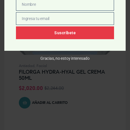
Nombre
Nombre
Ingresa tu email
Email
Suscríbete
Gracias, no estoy interesado
Antiedad
,
Facial
FILORGA HYDRA-HYAL GEL CREMA
50ML
$
2,020.00
$
2,244.00
AÑADIR AL CARRITO