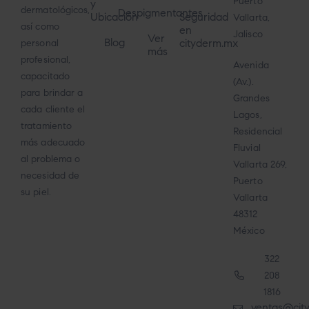
Puerto
y
dermatológicos,
Despigmentantes
Ubicación
Seguridad
Vallarta,
así como
en
Jalisco
Ver
Blog
cityderm.mx
personal
más
profesional,
Avenida
capacitado
(Av.).
para brindar a
Grandes
cada cliente el
Lagos,
tratamiento
Residencial
más adecuado
Fluvial
al problema o
Vallarta 269,
necesidad de
Puerto
su piel.
Vallarta
48312
México
322
208
1816
ventas@cit