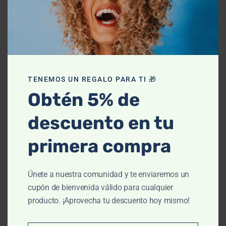
Evitar contacto con ojos y mucosas.
Mantener fuera del alcance de los niños.
TENEMOS UN REGALO PARA TI 🎁
Obtén 5% de
descuento en tu
También te recomendamos…
primera compra
-10% OFF
Únete a nuestra comunidad y te enviaremos un
cupón de bienvenida válido para cualquier
producto. ¡Aprovecha tu descuento hoy mismo!