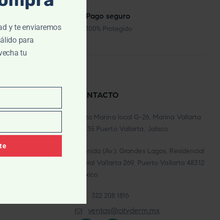
dos los días
Pago seguro
ad y te enviaremos
100% Protegido
álido para
vecha tu
FORMACIÓN
CONTACTO
Plaza Marina local G-26, Marina Vallarta
y condiciones
48335 Puerto Vallarta, Jalisco
Privacidad
te
Avenida (Av.). Grandes Lagos, Residencial
d en cityderm.mx
Fluvial Vallarta 269, Puerto Vallarta 48312
México
322 208 1816
ventas@cityderm.mx