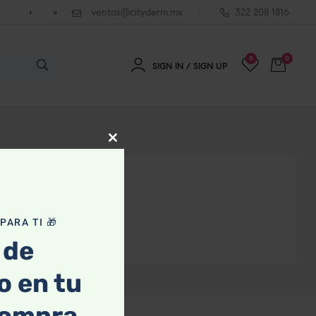
ventas@cityderm.mx
322 208 1816
0
0
SIGN IN / SIGN UP
Close
this
module
ARA TI 🎁
 de
 en tu
compra