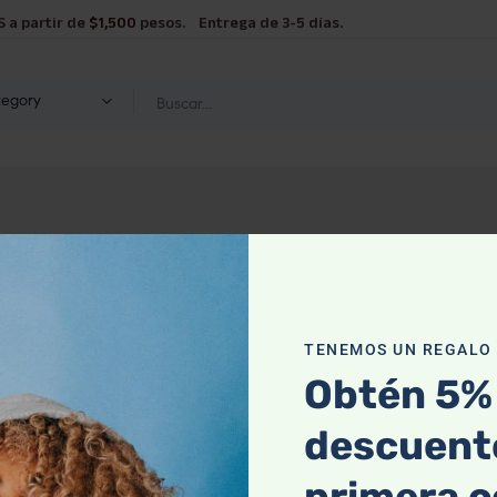
S a partir de
$1,500
pesos. Entrega de 3-5 días.
tegory
TENEMOS UN REGALO P
Obtén 5%
descuento
primera 