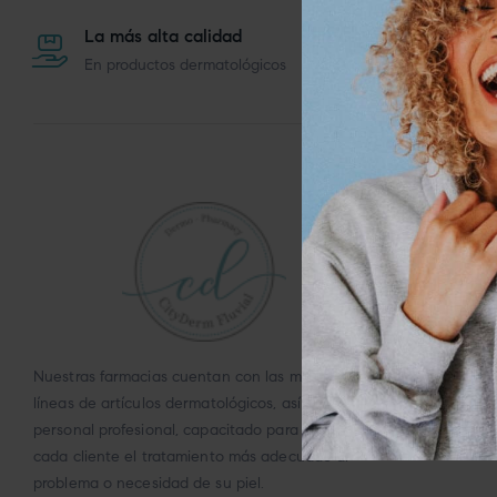
La más alta calidad
Exper
En productos dermatológicos
Bellez
MAPA DE
Inicio
Producto
Contacto
Nuestras farmacias cuentan con las mejores
Blog
líneas de artículos dermatológicos, así como
personal profesional, capacitado para brindar a
cada cliente el tratamiento más adecuado al
problema o necesidad de su piel.