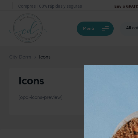
Compras 100% rápidas y seguras
Envío GRATI
All ca
Menú
City Derm
>
Icons
Icons
[opal-icons-preview]