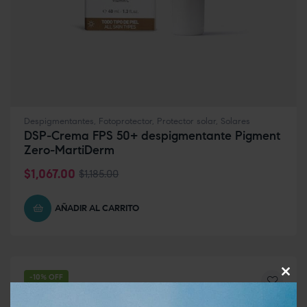
Despigmentantes
,
Fotoprotector
,
Protector solar
,
Solares
DSP-Crema FPS 50+ despigmentante Pigment
Zero-MartiDerm
$
1,067.00
$
1,185.00
AÑADIR AL CARRITO
-10% OFF
Clos
this