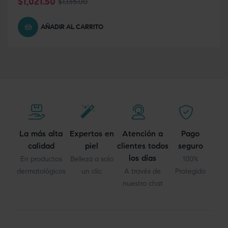
$
1,021.50
$
1,135.00
AÑADIR AL CARRITO
La más alta
Expertos en
Atención a
Pago
calidad
piel
clientes todos
seguro
los días
En productos
Belleza a solo
100%
dermatológicos
un clic
A través de
Protegido
nuestro chat