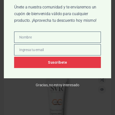
Únete a nuestra comunidad y te enviaremos un
Despigmentantes
,
Facial
,
Manos
,
Protector solar
cupón de bienvenida válido para cualquier
EXDERM WHITE DESPIGMENTANTE de Dia
producto. ¡Aprovecha tu descuento hoy mismo!
50ml
$
405.00
$
450.00
Nombre
Nombre
AÑADIR AL CARRITO
Ingresa tu email
Email
Suscríbete
Gracias, no estoy interesado