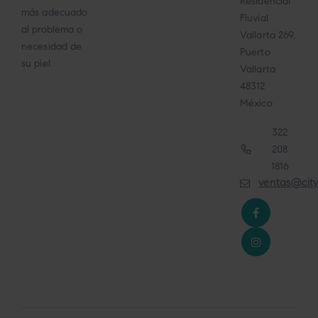
Residencial
más adecuado
Fluvial
al problema o
Vallarta 269,
necesidad de
Puerto
su piel.
Vallarta
48312
México
322
208
1816
ventas@cit