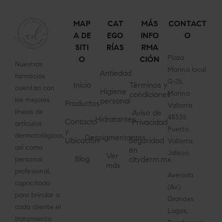
MAP
CAT
MÁS
CONTACT
A DE
EGO
INFO
O
SITI
RÍAS
RMA
Plaza
O
CIÓN
Nuestras
Marina local
Antiedad
farmacias
G-26,
Inicio
Términos y
cuentan con
Higiene
Marina
condiciones
las mejores
personal
Productos
Vallarta
líneas de
Aviso de
48335
Hidratantes
Contacto
Privacidad
artículos
Puerto
y
dermatológicos,
Despigmentantes
Ubicación
Seguridad
Vallarta,
así como
en
Jalisco
Ver
Blog
cityderm.mx
personal
más
profesional,
Avenida
capacitado
(Av.).
para brindar a
Grandes
cada cliente el
Lagos,
tratamiento