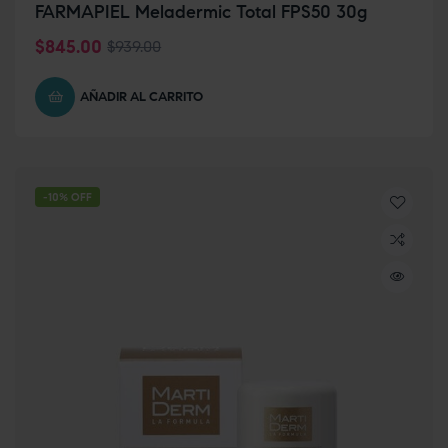
FARMAPIEL Meladermic Total FPS50 30g
$
845.00
$
939.00
AÑADIR AL CARRITO
-10% OFF