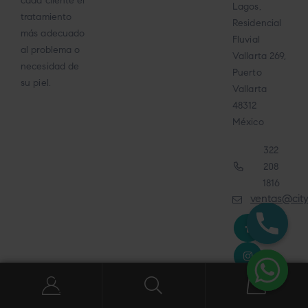
cada cliente el
Lagos,
tratamiento
Residencial
más adecuado
Fluvial
al problema o
Vallarta 269,
necesidad de
Puerto
su piel.
Vallarta
48312
México
322
208
1816
ventas@cit
0