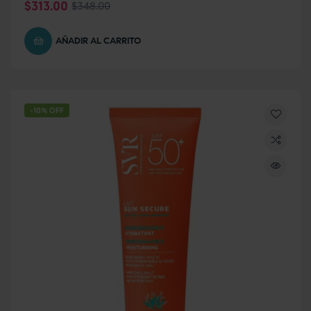
$
313.00
$
348.00
AÑADIR AL CARRITO
-10% OFF