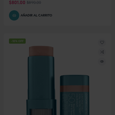
$
801.00
$
890.00
AÑADIR AL CARRITO
-10% OFF