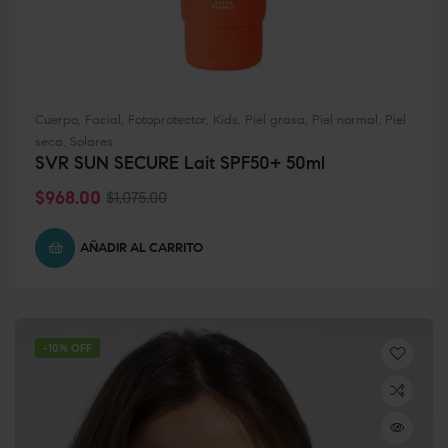
Cuerpo
,
Facial
,
Fotoprotector
,
Kids
,
Piel grasa
,
Piel normal
,
Piel
seca
,
Solares
SVR SUN SECURE Lait SPF50+ 50ml
$
968.00
$
1,075.00
AÑADIR AL CARRITO
-10% OFF