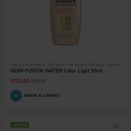
Facial
,
Fotoprotector
,
Piel grasa
,
Piel normal
,
Piel seca
,
Solares
ISDIN FUSION WATER Color Light 50ml
$
732.00
$
813.00
AÑADIR AL CARRITO
-10% OFF