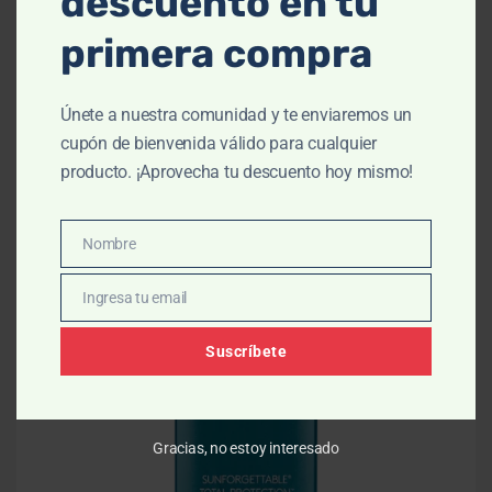
descuento en tu
primera compra
Facial
,
Fotoprotector
,
Labios
,
Solares
ISDIN FOTOPROTECTOR Invisible Stick SPF 50
$
452.00
Únete a nuestra comunidad y te enviaremos un
$
502.00
cupón de bienvenida válido para cualquier
producto. ¡Aprovecha tu descuento hoy mismo!
AÑADIR AL CARRITO
Nombre
Nombre
-10% OFF
Ingresa tu email
Email
Suscríbete
Gracias, no estoy interesado