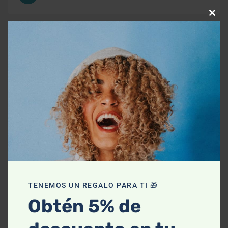
Clos
this
-10% OFF
mod
TENEMOS UN REGALO PARA TI 🎁
Obtén 5% de