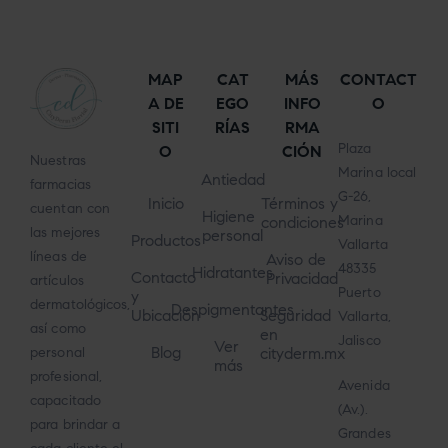
MAP
CAT
MÁS
CONTACT
A DE
EGO
INFO
O
SITI
RÍAS
RMA
Plaza
O
CIÓN
Nuestras
Marina local
Antiedad
farmacias
G-26,
Inicio
Términos y
cuentan con
Higiene
Marina
condiciones
las mejores
personal
Productos
Vallarta
líneas de
Aviso de
48335
Hidratantes
Contacto
Privacidad
artículos
Puerto
y
dermatológicos,
Despigmentantes
Ubicación
Seguridad
Vallarta,
así como
en
Jalisco
Ver
Blog
cityderm.mx
personal
más
profesional,
Avenida
capacitado
(Av.).
para brindar a
Grandes