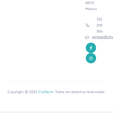
48312
México
322
208
1816
ventas@cit
Copyright © 2023
CityDerm
. Todos los derechos reservados.