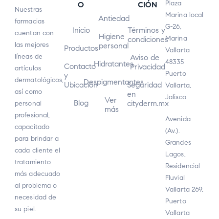
Plaza
O
CIÓN
Nuestras
Marina local
Antiedad
farmacias
G-26,
Inicio
Términos y
cuentan con
Higiene
Marina
condiciones
las mejores
personal
Productos
Vallarta
líneas de
Aviso de
48335
Hidratantes
Contacto
Privacidad
artículos
Puerto
y
dermatológicos,
Despigmentantes
Ubicación
Seguridad
Vallarta,
así como
en
Jalisco
Ver
Blog
cityderm.mx
personal
más
profesional,
Avenida
capacitado
(Av.).
para brindar a
Grandes
cada cliente el
Lagos,
tratamiento
Residencial
más adecuado
Fluvial
al problema o
Vallarta 269,
necesidad de
Puerto
su piel.
Vallarta