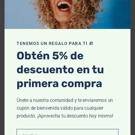
La más alta
Expertos en
Atención a
Pago
calidad
piel
clientes todos
seguro
TENEMOS UN REGALO PARA TI 🎁
los días
En productos
Belleza a solo
100%
Obtén 5% de
dermatológicos
un clic
A través de
Protegido
nuestro chat
descuento en tu
primera compra
Únete a nuestra comunidad y te enviaremos un
MAP
CAT
MÁS
CONTACT
cupón de bienvenida válido para cualquier
A DE
EGO
INFO
O
producto. ¡Aprovecha tu descuento hoy mismo!
SITI
RÍAS
RMA
Plaza
O
CIÓN
Nuestras
Marina local
Antiedad
farmacias