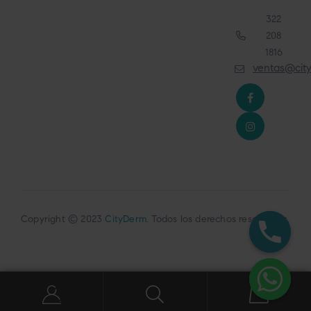
322
208
1816
ventas@cit
Copyright © 2023
CityDerm
. Todos los derechos reservados.
0