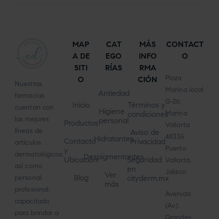
MAP
CAT
MÁS
CONTACT
A DE
EGO
INFO
O
SITI
RÍAS
RMA
Plaza
O
CIÓN
Nuestras
Marina local
Antiedad
farmacias
G-26,
Inicio
Términos y
cuentan con
Higiene
Marina
condiciones
las mejores
personal
Productos
Vallarta
líneas de
Aviso de
48335
Hidratantes
Contacto
Privacidad
artículos
Puerto
y
dermatológicos,
Despigmentantes
Ubicación
Seguridad
Vallarta,
así como
en
Jalisco
Ver
Blog
cityderm.mx
personal
más
profesional,
Avenida
capacitado
(Av.).
para brindar a
Grandes