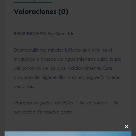
Valoraciones (0)
SENSIBIO H2O Eye Sensible
Desmaquillante micelar bifásico que elimina el
maquillaje a prueba de agua mientras cuida la piel
del contorno de los ojos. Adicionalmente, Este
producto de higiene diaria sin enjuague fortalece
pestañas.
Probado en pieles sensibles – Sin enjuague – Sin
sensación de residuo graso
Clos