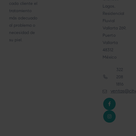
cada cliente el
Lagos,
tratamiento
Residencial
más adecuado
Fluvial
al problema o
Vallarta 269,
necesidad de
Puerto
su piel.
Vallarta
48312
México
322
208
1816
ventas@cit