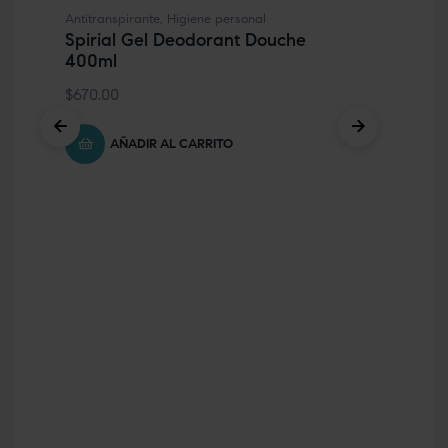
Antitranspirante
,
Higiene personal
Des
Spirial Gel Deodorant Douche
sens
400ml
BI
Mi
$
670.00
$
4
AÑADIR AL CARRITO