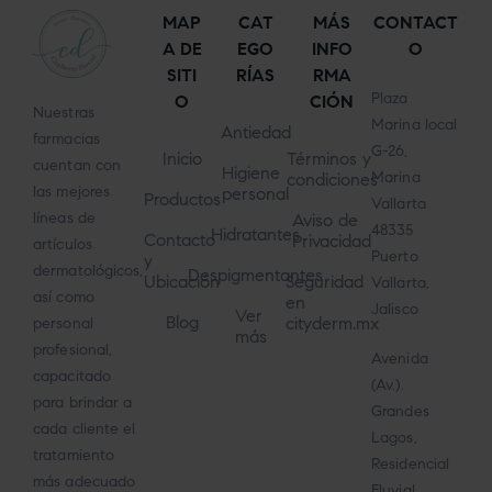
MAP
CAT
MÁS
CONTACT
A DE
EGO
INFO
O
SITI
RÍAS
RMA
Plaza
O
CIÓN
Nuestras
Marina local
Antiedad
farmacias
G-26,
Inicio
Términos y
cuentan con
Higiene
Marina
condiciones
las mejores
personal
Productos
Vallarta
líneas de
Aviso de
48335
Hidratantes
Contacto
Privacidad
artículos
Puerto
y
dermatológicos,
Despigmentantes
Ubicación
Seguridad
Vallarta,
así como
en
Jalisco
Ver
Blog
cityderm.mx
personal
más
profesional,
Avenida
capacitado
(Av.).
para brindar a
Grandes
cada cliente el
Lagos,
tratamiento
Residencial
más adecuado
Fluvial