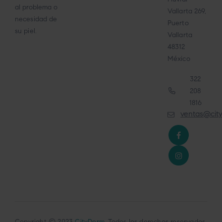
al problema o
Vallarta 269,
necesidad de
Puerto
su piel.
Vallarta
48312
México
322
208
1816
ventas@cit
Copyright © 2023
CityDerm
. Todos los derechos reservados.