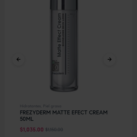
Faci
SV
$
68
Hidratantes
,
Piel grasa
FREZYDERM MATTE EFECT CREAM
50ML
$
1,035.00
$
1,150.00