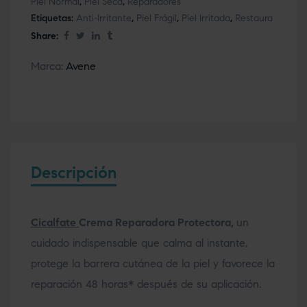
Piel Normal
,
Piel Seca
,
Reparadores
Etiquetas:
Anti-Irritante
,
Piel Frágil
,
Piel Irritada
,
Restaura
Share:
Marca:
Avene
Descripción
Cicalfate
Crema Reparadora Protectora,
un
cuidado indispensable que calma al instante,
protege la barrera cutánea de la piel y favorece la
reparación 48 horas* después de su aplicación.