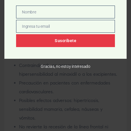
día.
CONSULTE A SU DERMATÓLOG@.
Nombre
Nombre
Ingresa tu email
Email
Advertencias
Suscríbete
Requiere receta médica y supervisión
profesional.
Contraindicado en personas con
Gracias, no estoy interesado
hipersensibilidad al minoxidil o a los excipientes.
Precaución en pacientes con enfermedades
cardiovasculares.
Posibles efectos adversos: hipertricosis,
sensibilidad mamaria, cefalea, náuseas y
vómitos.
No revierte la recesión de la línea frontal ni