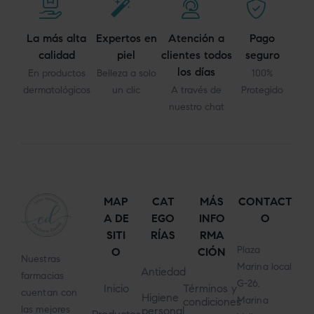
La más alta
Expertos en
Atención a
Pago
calidad
piel
clientes todos
seguro
los días
En productos
Belleza a solo
100%
dermatológicos
un clic
A través de
Protegido
nuestro chat
MAP
CAT
MÁS
CONTACT
A DE
EGO
INFO
O
SITI
RÍAS
RMA
Plaza
O
CIÓN
Nuestras
Marina local
Antiedad
farmacias
G-26,
Inicio
Términos y
cuentan con
Higiene
Marina
condiciones
las mejores
personal