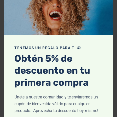
(
dosis de 5mg
/día).
Como vasodilatador estimula la circulación
sanguínea en la base del folículo piloso. Esta
suplementado con Melatonina y Vitamina D3.
También sirve para mejorar el riego sanguíneo y
TENEMOS UN REGALO PARA TI 🎁
así lograr que los folículos reciban todos los
Obtén 5% de
nutrientes y vitaminas que necesitan para que el
descuento en tu
pelo pueda crecer sano y fuerte.
primera compra
Modo de Empleo
Únete a nuestra comunidad y te enviaremos un
1 cápsula de
Minoxidil suplementado
diaria -
cupón de bienvenida válido para cualquier
vía oral, preferiblemente a la misma hora cada
producto. ¡Aprovecha tu descuento hoy mismo!