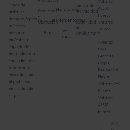
Productos
Vallarta
líneas de
Aviso de
48335
Hidratantes
Contacto
Privacidad
artículos
Puerto
y
dermatológicos,
Despigmentantes
Ubicación
Seguridad
Vallarta,
así como
en
Jalisco
Ver
Blog
cityderm.mx
personal
más
profesional,
Avenida
capacitado
(Av.).
para brindar a
Grandes
cada cliente el
Lagos,
tratamiento
Residencial
más adecuado
Fluvial
al problema o
Vallarta 269,
necesidad de
Puerto
su piel.
Vallarta
48312
México
322