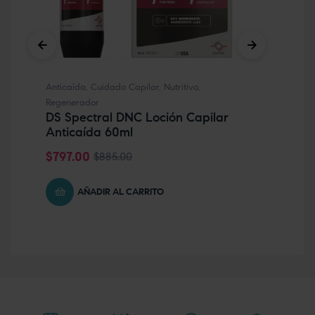
Anticaída
,
Cuidado Capilar
,
Nutritivo
,
Aco
Regenerador
AP
DS Spectral DNC Loción Capilar
CO
Anticaída 60ml
$
3
$
797.00
$
885.00
AÑADIR AL CARRITO