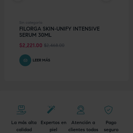
Sin categoría
Sin 
FILORGA SKIN-UNIFY INTENSIVE
FI
SERUM 30ML
$
2
$
2,221.00
$
2,468.00
LEER MÁS
La más alta
Expertos en
Atención a
Pago
calidad
piel
clientes todos
seguro