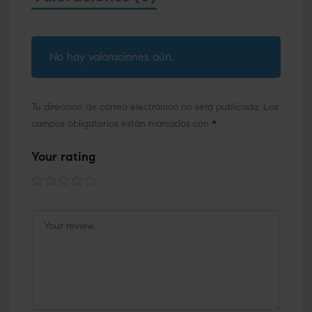
No hay valoraciones aún.
Tu dirección de correo electrónico no será publicada.
Los
campos obligatorios están marcados con
*
Your rating
1 of
2 of
3 of
4 of
5 of
5
5
5
5
5
stars
stars
stars
stars
stars