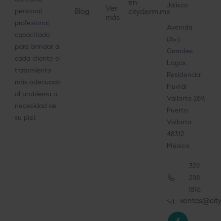
en
Jalisco
Ver
Blog
cityderm.mx
personal
más
profesional,
Avenida
capacitado
(Av.).
para brindar a
Grandes
cada cliente el
Lagos,
tratamiento
Residencial
más adecuado
Fluvial
al problema o
Vallarta 269,
necesidad de
Puerto
su piel.
Vallarta
48312
México
322
208
1816
ventas@cit