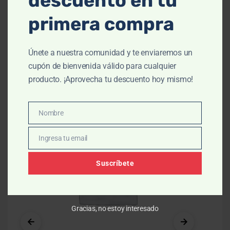
descuento en tu
primera compra
Únete a nuestra comunidad y te enviaremos un
Productos relacionados
cupón de bienvenida válido para cualquier
producto. ¡Aprovecha tu descuento hoy mismo!
OUT OF STOCK
-10% OFF
-1
Nombre
Nombre
Ingresa tu email
Email
Suscríbete
Gracias, no estoy interesado