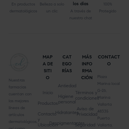
los días
En productos
Belleza a solo
100%
dermatológicos
un clic
A través de
Protegido
nuestro chat
MAP
CAT
MÁS
CONTACT
A DE
EGO
INFO
O
SITI
RÍAS
RMA
Plaza
O
CIÓN
Nuestras
Marina local
Antiedad
farmacias
G-26,
Inicio
Términos y
cuentan con
Higiene
Marina
condiciones
las mejores
personal
Productos
Vallarta
líneas de
Aviso de
48335
Hidratantes
Contacto
Privacidad
artículos
Puerto
y
dermatológicos,
Despigmentantes
Ubicación
Seguridad
Vallarta,
así como