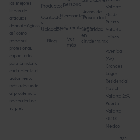
condiciones
las mejores
personal
Productos
Vallarta
líneas de
Aviso de
48335
Hidratantes
Contacto
Privacidad
artículos
Puerto
y
dermatológicos,
Despigmentantes
Ubicación
Seguridad
Vallarta,
así como
en
Jalisco
Ver
Blog
cityderm.mx
personal
más
profesional,
Avenida
capacitado
(Av.).
para brindar a
Grandes
cada cliente el
Lagos,
tratamiento
Residencial
más adecuado
Fluvial
al problema o
Vallarta 269,
necesidad de
Puerto
su piel.
Vallarta
48312
México
322