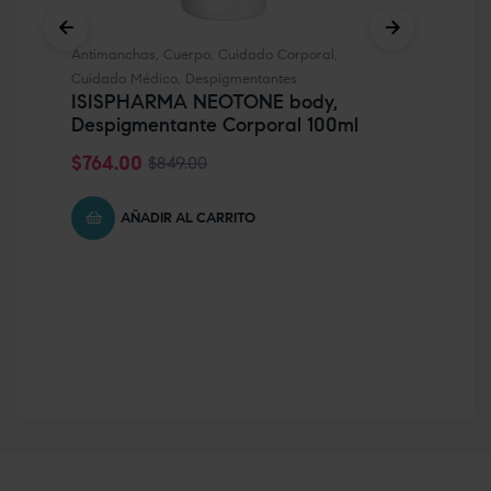
ZE
in
Antimanchas
,
Cuerpo
,
Cuidado Corporal
,
$
7
Cuidado Médico
,
Despigmentantes
ISISPHARMA NEOTONE body,
Despigmentante Corporal 100ml
$
764.00
$
849.00
AÑADIR AL CARRITO