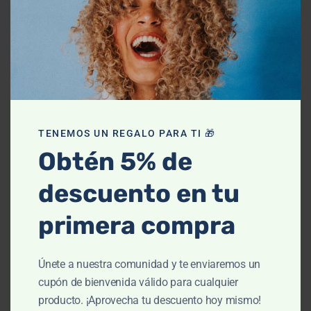
labios, aporta acción antioxidante y una alta
protección UVB/UVA.
Igualmente, contiene ingredientes antioxidantes
que ayudan a proteger los labios contra los
efectos de la radiación solar, hidratando la piel
para unos labios suaves.
TENEMOS UN REGALO PARA TI 🎁
Obtén 5% de
descuento en tu
Modo de empleo
primera compra
Aplica Protector Labial sobre los labios tantas
veces como consideres necesario.
Únete a nuestra comunidad y te enviaremos un
ISDIN
FOTOPROTECTOR
cupón de bienvenida válido para cualquier
producto. ¡Aprovecha tu descuento hoy mismo!