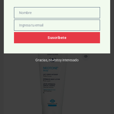
Nombre
Nombre
Productos relacionados
Ingresa tu email
Email
Suscríbete
-10% OFF
-1
Gracias, no estoy interesado
Anti
Derm