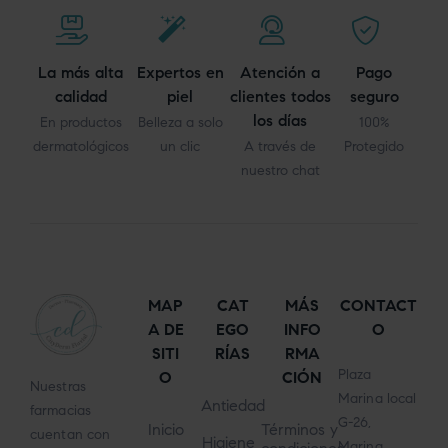
La más alta
Expertos en
Atención a
Pago
calidad
piel
clientes todos
seguro
los días
En productos
Belleza a solo
100%
dermatológicos
un clic
A través de
Protegido
nuestro chat
MAP
CAT
MÁS
CONTACT
A DE
EGO
INFO
O
SITI
RÍAS
RMA
Plaza
O
CIÓN
Nuestras
Marina local
Antiedad
farmacias
G-26,
Inicio
Términos y
cuentan con
Higiene
Marina