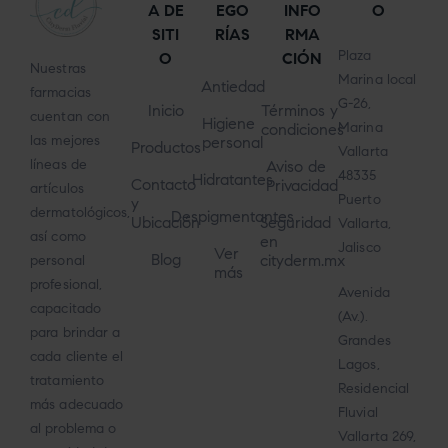
A DE
EGO
INFO
O
SITI
RÍAS
RMA
Plaza
O
CIÓN
Nuestras
Marina local
Antiedad
farmacias
G-26,
Inicio
Términos y
cuentan con
Higiene
Marina
condiciones
las mejores
personal
Productos
Vallarta
líneas de
Aviso de
48335
Hidratantes
Contacto
Privacidad
artículos
Puerto
y
dermatológicos,
Despigmentantes
Ubicación
Seguridad
Vallarta,
así como
en
Jalisco
Ver
Blog
cityderm.mx
personal
más
profesional,
Avenida
capacitado
(Av.).
para brindar a
Grandes
cada cliente el
Lagos,
tratamiento
Residencial
más adecuado
Fluvial
al problema o
Vallarta 269,