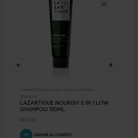
Cuidado Capilar
,
Línea Vegana
,
Nutritivo
,
Cui
LA
Shampoo
25
LAZARTIGUE NOURISH 2 IN 1 LOW
SHAMPOO 150ML
$
7
$
801.00
AÑADIR AL CARRITO