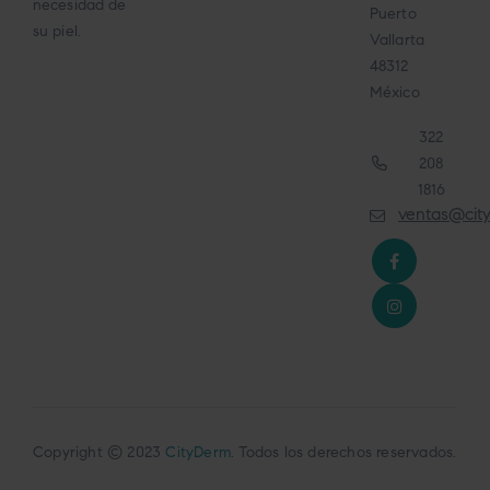
necesidad de
Puerto
su piel.
Vallarta
48312
México
322
208
1816
ventas@cit
Copyright © 2023
CityDerm
. Todos los derechos reservados.