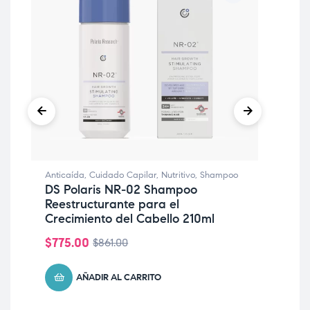
Ant
AP
Anticaída
,
Cuidado Capilar
,
Nutritivo
,
Shampoo
SH
DS Polaris NR-02 Shampoo
Reestructurante para el
$
51
Crecimiento del Cabello 210ml
$
775.00
$
861.00
AÑADIR AL CARRITO