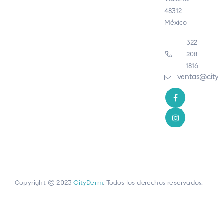
48312
México
322
208
1816
ventas@cit
Copyright © 2023
CityDerm
. Todos los derechos reservados.