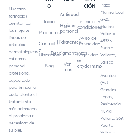
Plaza
O
CIÓN
Nuestras
Marina local
Antiedad
farmacias
G-26,
Inicio
Términos y
cuentan con
Higiene
Marina
condiciones
las mejores
personal
Productos
Vallarta
líneas de
Aviso de
48335
Hidratantes
Contacto
Privacidad
artículos
Puerto
y
dermatológicos,
Despigmentantes
Ubicación
Seguridad
Vallarta,
así como
en
Jalisco
Ver
Blog
cityderm.mx
personal
más
profesional,
Avenida
capacitado
(Av.).
para brindar a
Grandes
cada cliente el
Lagos,
tratamiento
Residencial
más adecuado
Fluvial
al problema o
Vallarta 269,
necesidad de
Puerto
su piel.
Vallarta