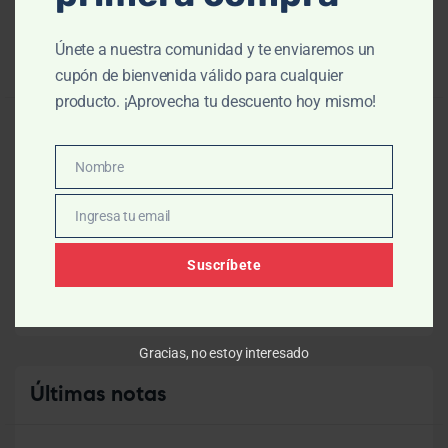
Únete a nuestra comunidad y te enviaremos un
Categorías
de blogs
cupón de bienvenida válido para cualquier
producto. ¡Aprovecha tu descuento hoy mismo!
Acné
(1)
Nombre
Antiedad
(1)
Nombre
Cuidado capilar
(2)
Ingresa tu email
Email
Despigmentantes
(1)
Suscríbete
Higiene personal
(1)
Gracias, no estoy interesado
Últimas
notas