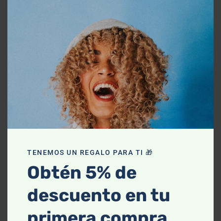
this
Acondicionadores
Cabello Brillante
mod
Cabello Saludable
Cuidado Capilar
Share:
PREV
NEXT
TENEMOS UN REGALO PARA TI 🎁
Obtén 5% de
descuento en tu
primera compra