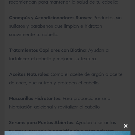
recomiendan para mantener la salud de tu cabello:
Champús y Acondicionadores Suaves
: Productos sin
sulfatos y parabenos que limpian e hidratan
suavemente tu cabello.
Tratamientos Capilares con Biotina
: Ayudan a
fortalecer el cabello y mejorar su textura.
Aceites Naturales
: Como el aceite de argán o aceite
de coco, que nutren y protegen el cabello.
Mascarillas Hidratantes
: Para proporcionar una
hidratación adicional y revitalizar el cabello.
Serums para Puntas Abiertas
: Ayudan a sellar las
puntas y prevenir la aparición de puntas abiertas.
Clos