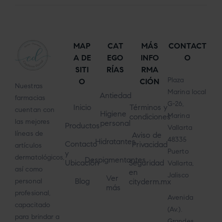
MAP
CAT
MÁS
CONTACT
A DE
EGO
INFO
O
SITI
RÍAS
RMA
Plaza
O
CIÓN
Nuestras
Marina local
Antiedad
farmacias
G-26,
Inicio
Términos y
cuentan con
Higiene
Marina
condiciones
las mejores
personal
Productos
Vallarta
líneas de
Aviso de
48335
Hidratantes
Contacto
Privacidad
artículos
Puerto
y
dermatológicos,
Despigmentantes
Ubicación
Seguridad
Vallarta,
así como
en
Jalisco
Ver
Blog
cityderm.mx
personal
más
profesional,
Avenida
capacitado
(Av.).
para brindar a
Grandes